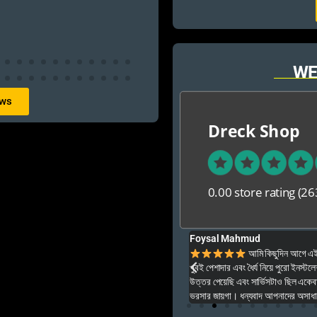
WE
ews
Dreck Shop
0.00 store rating
(26
Foysal Mahmud
ার ও অনেক বেশি ভালো আপনার যে কনো গেম এই খান থেকে
আমি কিছুদিন আগে এই প
খুবই পেশাদার এবং ধৈর্য নিয়ে পুরো ইনস্টল
উত্তর পেয়েছি এবং সার্ভিসটাও ছিল একেব
ভরসার জায়গা। ধন্যবাদ আপনাদের অসাধার