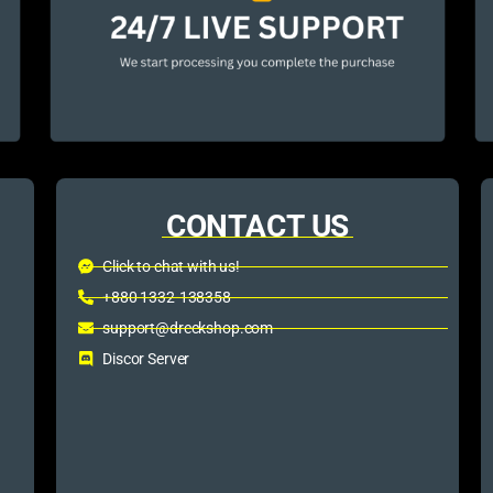
CONTACT US
Click to chat with us!
+880 1332-138358
support@dreckshop.com
Discor Server