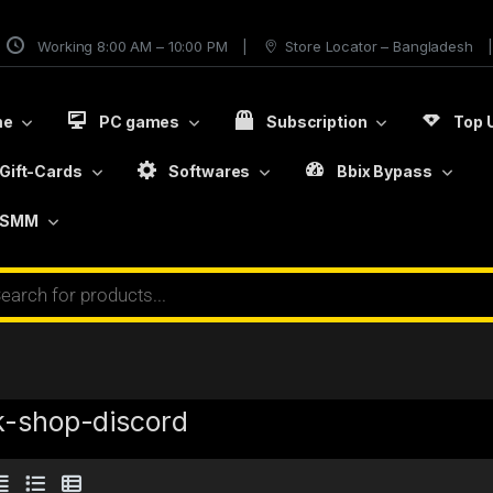
Working 8:00 AM – 10:00 PM
Store Locator – Bangladesh
me
PC games
Subscription
Top 
Gift-Cards
Softwares
Bbix Bypass
SMM
k-shop-discord