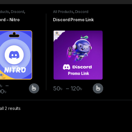
oducts
,
Discord
,
All Products
,
Discord
iptions
rd – Nitro
Discord Promo Link
৳
–
50
৳
–
120
৳
00
৳
ll 2 results