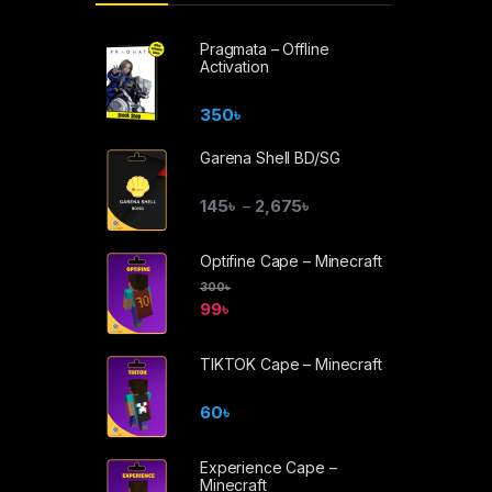
Pragmata – Offline
Activation
350
৳
Garena Shell BD/SG
145
৳
2,675
৳
–
Optifine Cape – Minecraft
300
৳
99
৳
TIKTOK Cape – Minecraft
60
৳
Experience Cape –
Minecraft