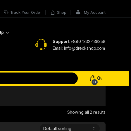
Track Your Order
Shop
My Account
Up
Support
+880 1332-138358
Email: info@dreckshop.com
0
৳
0
Showing all 2 results