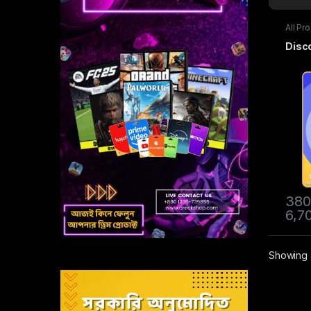
All Pr
Subscr
Disco
380
6,7
Showing a