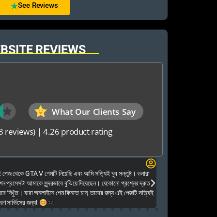
See Reviews
BSITE REVIEWS
What Our Clients Say
3 reviews)
|
4.26 product rating
Elias Ahmed
েজ থেকে GTA V গেমটি নিয়েছি এবং আমি সত্যিই খুব সন্তুষ্ট। ওনারা
Kalkea Ami dreck 
েশন প্রসেসটা আমাকে সুন্দরভাবে বুঝিয়ে দিয়েছেন। যেকোনো প্রশ্নের দ্রুত
houyar Karon a logi
ারে নিখুঁত। যারা অনলাইনে গেম কিনতে চান, তাদের জন্য এই পেজটি সত্যিই
dei. Tara khub frien
ণ সার্ভিসের জন্য!