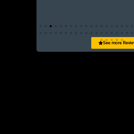
See more Revi
San Zid
t and customer friendly service
আলহামদুলিল্লাহ এই শপ টি খুবি ভালো। ভাইয়াদের বেবহ
নিতে পারেন ১০০% রিয়েল��