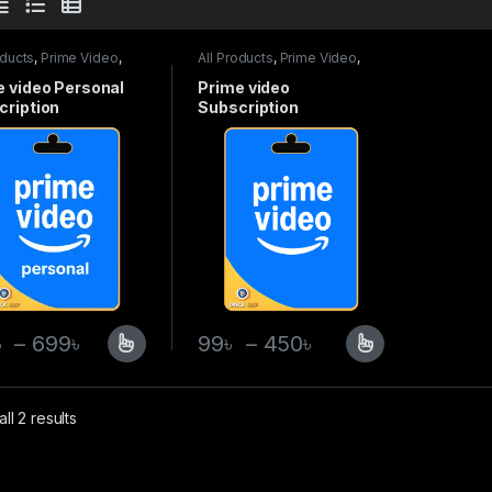
oducts
,
Prime Video
,
All Products
,
Prime Video
,
iptions
Subscriptions
e video Personal
Prime video
cription
Subscription
৳
–
699
৳
99
৳
–
450
৳
ll 2 results