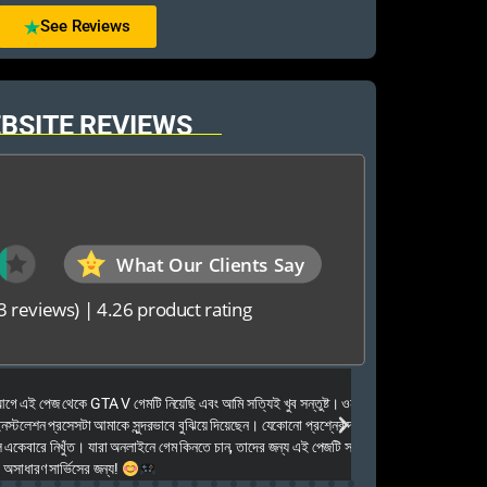
See Reviews
BSITE REVIEWS
What Our Clients Say
3 reviews)
|
4.26 product rating
Elias Ahmed
েজ থেকে GTA V গেমটি নিয়েছি এবং আমি সত্যিই খুব সন্তুষ্ট। ওনারা
Kalkea Ami dreck 
েশন প্রসেসটা আমাকে সুন্দরভাবে বুঝিয়ে দিয়েছেন। যেকোনো প্রশ্নের দ্রুত
houyar Karon a logi
ারে নিখুঁত। যারা অনলাইনে গেম কিনতে চান, তাদের জন্য এই পেজটি সত্যিই
dei. Tara khub frien
ণ সার্ভিসের জন্য!