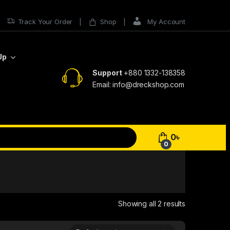
Track Your Order
Shop
My Account
Up
Support
+880 1332-138358
Email: info@dreckshop.com
0
৳
0
Showing all 2 results