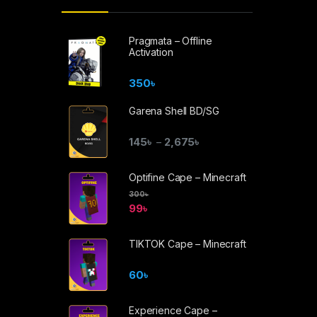
Pragmata – Offline
Activation
350
৳
Garena Shell BD/SG
145
৳
2,675
৳
–
Optifine Cape – Minecraft
300
৳
99
৳
TIKTOK Cape – Minecraft
60
৳
Experience Cape –