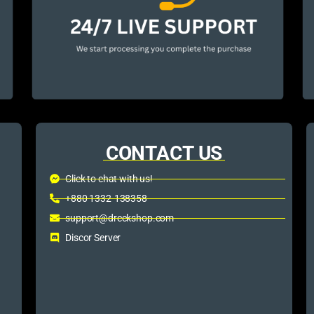
CONTACT US
Click to chat with us!
+880 1332-138358
support@dreckshop.com
Discor Server