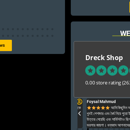
WE
ews
Dreck Shop
0.00 store rating
(26
Foysal Mahmud
ার ও অনেক বেশি ভালো আপনার যে কনো গেম এই খান থেকে
আমি কিছুদিন আগে এই প
খুবই পেশাদার এবং ধৈর্য নিয়ে পুরো ইনস্টল
উত্তর পেয়েছি এবং সার্ভিসটাও ছিল একেব
ভরসার জায়গা। ধন্যবাদ আপনাদের অসাধার