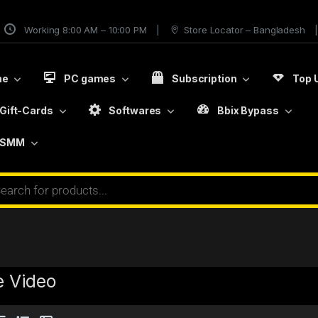
Working 8:00 AM – 10:00 PM
Store Locator – Bangladesh
me
PC games
Subscription
Top 
Gift-Cards
Softwares
Bbix Bypass
SMM
e Video