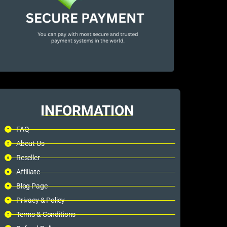
INFORMATION
FAQ
About Us
Reseller
Affiliate
Blog Page
Privacy & Policy
Terms & Conditions