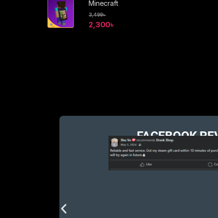
Minecraft
3,499
৳
2,300
৳
Brands Carousel
FACEBOOK RE