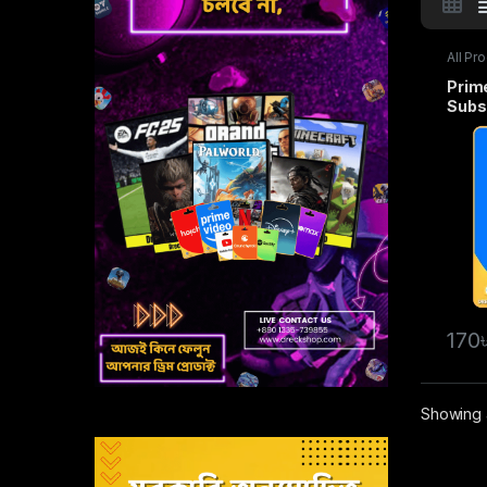
All Pr
Subscr
Prim
Subs
170
Showing a