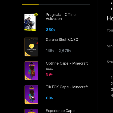
Pragmata – Offline
H
Activation
350
৳
You
Garena Shell BD/SG
Min
145
৳
2,675
৳
–
Ste
Optifine Cape – Minecraft
300
৳
99
৳
TIKTOK Cape – Minecraft
60
৳
Experience Cape –