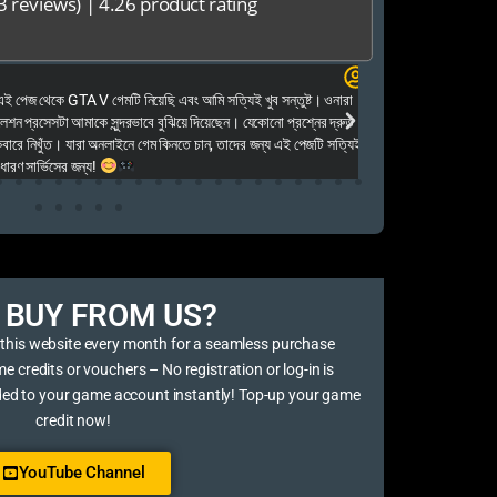
3 reviews)
|
4.26 product rating
Elias Ahmed
েজ থেকে GTA V গেমটি নিয়েছি এবং আমি সত্যিই খুব সন্তুষ্ট। ওনারা
Kalkea Ami dreck 
েশন প্রসেসটা আমাকে সুন্দরভাবে বুঝিয়ে দিয়েছেন। যেকোনো প্রশ্নের দ্রুত
houyar Karon a logi
ারে নিখুঁত। যারা অনলাইনে গেম কিনতে চান, তাদের জন্য এই পেজটি সত্যিই
dei. Tara khub frien
ণ সার্ভিসের জন্য!
BUY FROM US?​
 this website every month for a seamless purchase
credits or vouchers – No registration or log-in is
ded to your game account instantly! Top-up your game
credit now!
YouTube Channel