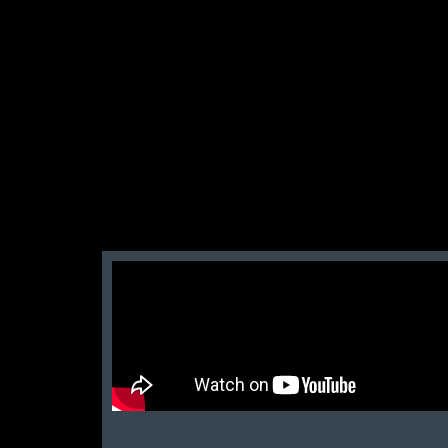
San Zid
t and customer friendly service
আলহামদুলিল্লাহ এই শপ টি খুবি ভালো। ভাইয়াদের বেবহ
নিতে পারেন ১০০% রিয়েল��