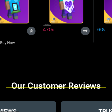
699
৳
470
৳
60
৳
Buy Now
Our Customer Reviews
VIEWS
TRU