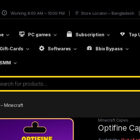
Working 8:00 AM – 10:00 PM
Store Locator – Bangladesh
me
PC games
Subscription
Top 
Gift-Cards
Softwares
Bbix Bypass
SMM
 – Minecraft
Minecraft Capes
Optifine Ca