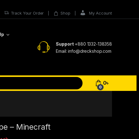
Track Your Order
Shop
My Account
Up
Support
+880 1332-138358
Email: info@dreckshop.com
0
৳
0
pe – Minecraft