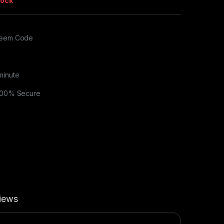
tock
edeem Code
minute
 100% Secure
iews