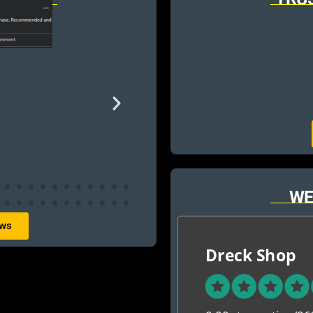
WE
ews
Dreck Shop