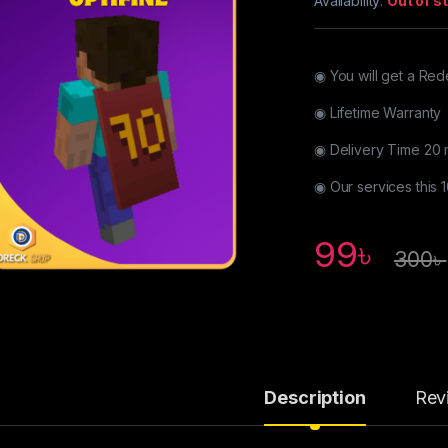
Availability:
Out of s
◉ You will get a R
◉ Lifetime Warranty
◉ Delivery Time 20 
◉ Our services this
99
৳
300
৳
Description
Rev