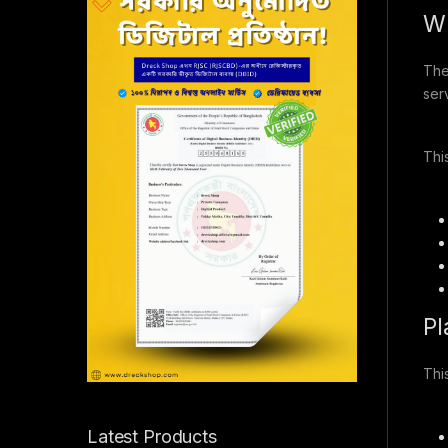
Wh
The
ser
Thi
Pl
Thi
Latest Products