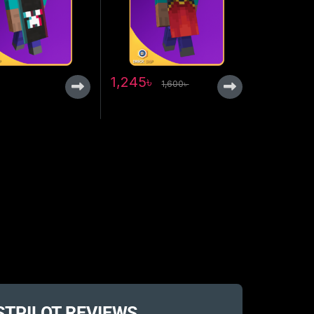
1,245
৳
1,600
৳
STPILOT REVIEWS