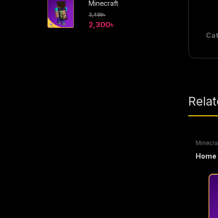
Minecraft
3,499
৳
2,300
৳
Cat
Rela
Minecra
Home 