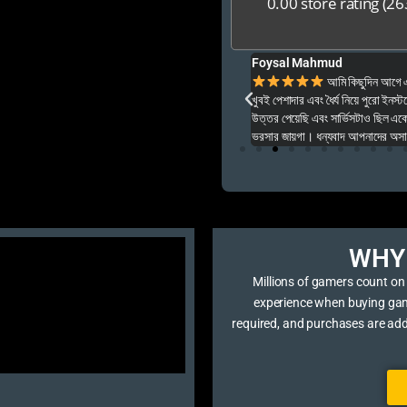
0.00 store rating
(26
Foysal Mahmud
ার ও অনেক বেশি ভালো আপনার যে কনো গেম এই খান থেকে
আমি কিছুদিন আগে এই প
খুবই পেশাদার এবং ধৈর্য নিয়ে পুরো ইনস্টল
উত্তর পেয়েছি এবং সার্ভিসটাও ছিল একেব
ভরসার জায়গা। ধন্যবাদ আপনাদের অসাধার
WHY 
Millions of gamers count on
experience when buying game 
required, and purchases are ad