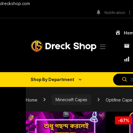
dreckshop.com
Notification
Ho
Shop By Department
Home
Minecraft Capes
Optifine Cape
-
67%