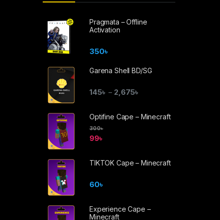
Pragmata – Offline
Activation
350
৳
Garena Shell BD/SG
145
৳
2,675
৳
–
Optifine Cape – Minecraft
300
৳
99
৳
TIKTOK Cape – Minecraft
60
৳
Experience Cape –
Minecraft