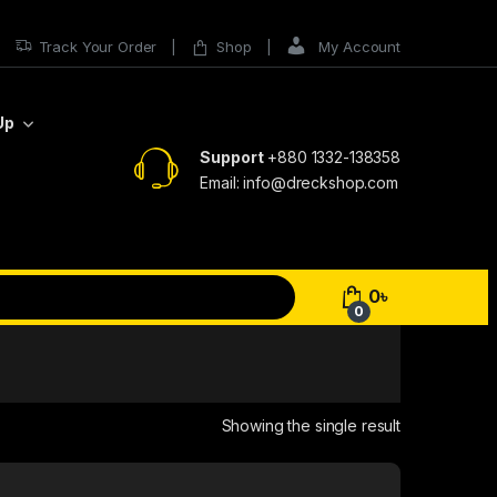
Track Your Order
Shop
My Account
Up
Support
+880 1332-138358
Email: info@dreckshop.com
0
৳
0
Showing the single result