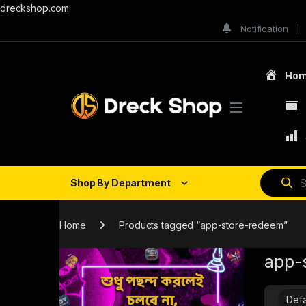
dreckshop.com
Notification
Ho
Shop By Department
Home
Products tagged “app-store-redeem”
app-