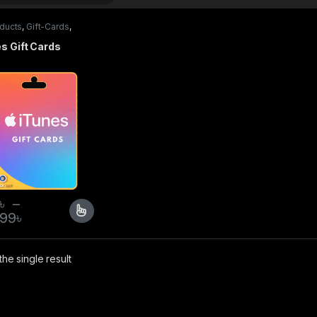
oducts
,
Gift-Cards
,
 Gift Card
s Gift Cards
৳
–
699
৳
he single result