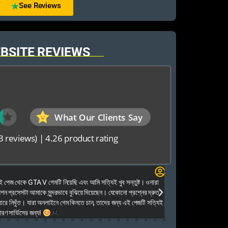
See Reviews
BSITE REVIEWS
What Our Clients Say
3 reviews)
|
4.26 product rating
Elias Ahmed
েজ থেকে GTA V গেমটি নিয়েছি এবং আমি সত্যিই খুব সন্তুষ্ট। ওনারা
Kalkea Ami dreck 
েশন প্রসেসটা আমাকে সুন্দরভাবে বুঝিয়ে দিয়েছেন। যেকোনো প্রশ্নের দ্রুত
houyar Karon a logi
ারে নিখুঁত। যারা অনলাইনে গেম কিনতে চান, তাদের জন্য এই পেজটি সত্যিই
dei. Tara khub frien
ণ সার্ভিসের জন্য!