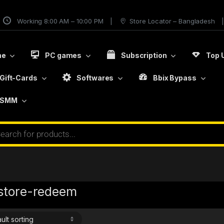
Working 8:00 AM – 10:00 PM
Store Locator – Bangladesh
me
PC games
Subscription
Top 
Gift-Cards
Softwares
Bbix Bypass
SMM
store-redeem