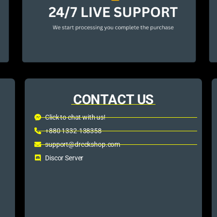
CONTACT US
Click to chat with us!
+880 1332-138358
support@dreckshop.com
Discor Server