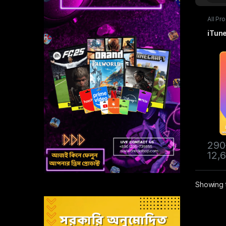
All Pr
iTunes
iTune
290
12,
Showing t