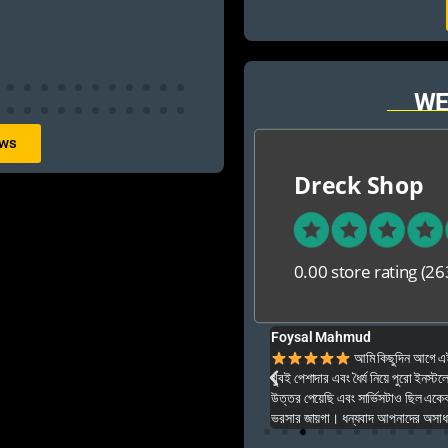
WE
ews
Dreck Shop
0.00 store rating
(26
Foysal Mahmud
ার ও অনেক বেশি ভালো আপনার যে কনো গেম এই খান থেকে
আমি কিছুদিন আগে এই প
খুবই পেশাদার এবং ধৈর্য নিয়ে পুরো ইনস্টল
উত্তর পেয়েছি এবং সার্ভিসটাও ছিল একেব
ভরসার জায়গা। ধন্যবাদ আপনাদের অসাধার