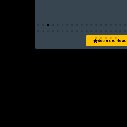
See more Revi
San Zid
t and customer friendly service
আলহামদুলিল্লাহ এই শপ টি খুবি ভালো। ভাইয়াদের বেবহ
নিতে পারেন ১০০% রিয়েল��