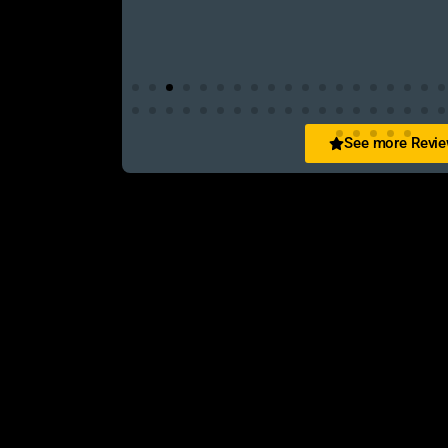
See more Revi
San Zid
t and customer friendly service
আলহামদুলিল্লাহ এই শপ টি খুবি ভালো। ভাইয়াদের বেবহ
নিতে পারেন ১০০% রিয়েল��