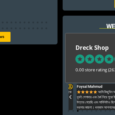
WE
ews
Dreck Shop
0.00 store rating
(26
Foysal Mahmud
ার ও অনেক বেশি ভালো আপনার যে কনো গেম এই খান থেকে
আমি কিছুদিন আগে এই প
খুবই পেশাদার এবং ধৈর্য নিয়ে পুরো ইনস্টল
উত্তর পেয়েছি এবং সার্ভিসটাও ছিল একেব
ভরসার জায়গা। ধন্যবাদ আপনাদের অসাধার