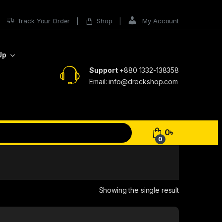
Track Your Order
Shop
My Account
Up
Support
+880 1332-138358
Email: info@dreckshop.com
0
৳
0
Showing the single result