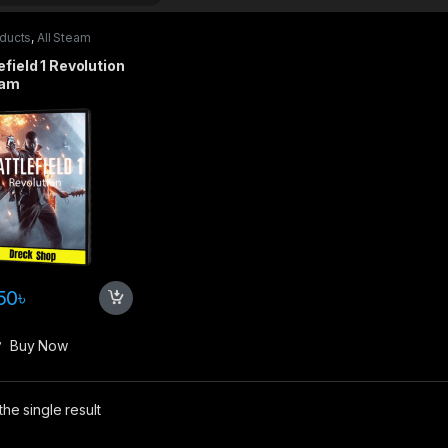
oducts
,
All Steam
s
,
PC games
,
Special
s
efield 1 Revolution
eam
50
৳
Buy Now
he single result