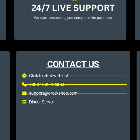
CONTACT US
Click to chat with us!
+880 1332-138358
support@dreckshop.com
Discor Server