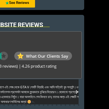
See Reviews
BSITE REVIEWS
What Our Clients Say
3 reviews)
|
4.26 product rating
Elias Ahmed
েজ থেকে GTA V গেমটি নিয়েছি এবং আমি সত্যিই খুব সন্তুষ্ট। ওনারা
Kalkea Ami dreck 
েশন প্রসেসটা আমাকে সুন্দরভাবে বুঝিয়ে দিয়েছেন। যেকোনো প্রশ্নের দ্রুত
houyar Karon a logi
ারে নিখুঁত। যারা অনলাইনে গেম কিনতে চান, তাদের জন্য এই পেজটি সত্যিই
dei. Tara khub frien
ণ সার্ভিসের জন্য!