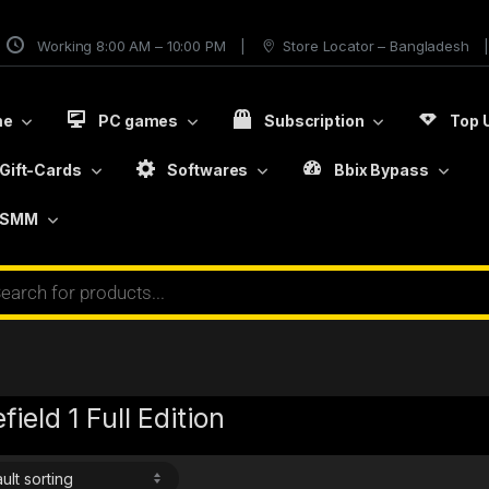
Working 8:00 AM – 10:00 PM
Store Locator – Bangladesh
me
PC games
Subscription
Top 
Gift-Cards
Softwares
Bbix Bypass
SMM
efield 1 Full Edition