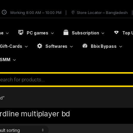
Working 8:00 AM – 10:00 PM
Store Locator – Bangladesh
me
PC games
Subscription
Top 
Gift-Cards
Softwares
Bbix Bypass
SMM
bd”
rdline multiplayer bd