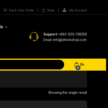
Track Your Order
Shop
My Account
Up
Support
+880 1332-138358
Email: info@dreckshop.com
0
৳
0
Showing the single result