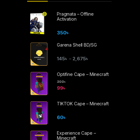
Pragmata – Offline
Activation
350
৳
Garena Shell BD/SG
145
৳
2,675
৳
–
Optifine Cape – Minecraft
300
৳
99
৳
TIKTOK Cape – Minecraft
60
৳
Experience Cape –
Minecraft