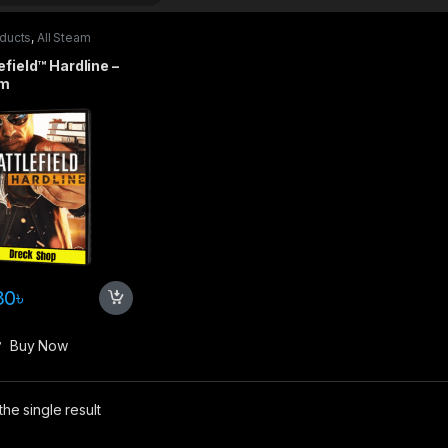
oducts
,
All Steam
s
,
PC games
,
Special
s
efield™ Hardline –
am
30
৳
Buy Now
he single result