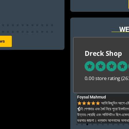
WE
ews
Dreck Shop
0.00 store rating
(26
Foysal Mahmud
ার ও অনেক বেশি ভালো আপনার যে কনো গেম এই খান থেকে
আমি কিছুদিন আগে এই প
খুবই পেশাদার এবং ধৈর্য নিয়ে পুরো ইনস্টল
উত্তর পেয়েছি এবং সার্ভিসটাও ছিল একেব
ভরসার জায়গা। ধন্যবাদ আপনাদের অসাধার