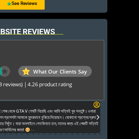
See Reviews
BSITE REVIEWS
What Our Clients Say
3 reviews)
|
4.26 product rating
Elias Ahmed
েজ থেকে GTA V গেমটি নিয়েছি এবং আমি সত্যিই খুব সন্তুষ্ট। ওনারা
Kalkea Ami dreck 
েশন প্রসেসটা আমাকে সুন্দরভাবে বুঝিয়ে দিয়েছেন। যেকোনো প্রশ্নের দ্রুত
houyar Karon a logi
ারে নিখুঁত। যারা অনলাইনে গেম কিনতে চান, তাদের জন্য এই পেজটি সত্যিই
dei. Tara khub frien
ণ সার্ভিসের জন্য!