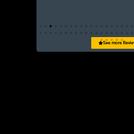
See more Revi
San Zid
t and customer friendly service
আলহামদুলিল্লাহ এই শপ টি খুবি ভালো। ভাইয়াদের বেবহ
নিতে পারেন ১০০% রিয়েল��