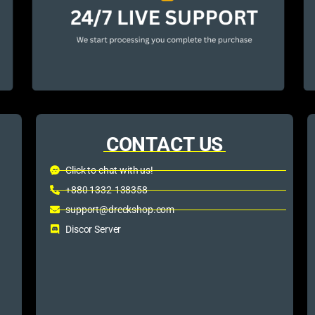
CONTACT US
Click to chat with us!
+880 1332-138358
support@dreckshop.com
Discor Server