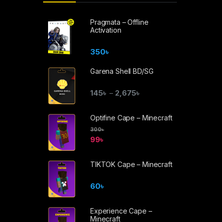
Pragmata – Offline
Activation
350
৳
Garena Shell BD/SG
145
৳
2,675
৳
–
Optifine Cape – Minecraft
300
৳
99
৳
TIKTOK Cape – Minecraft
60
৳
Experience Cape –
Minecraft