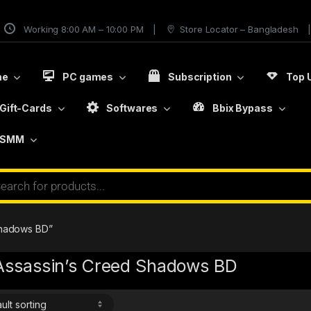
Working 8:00 AM – 10:00 PM
Store Locator – Bangladesh
me
PC games
Subscription
Top 
Gift-Cards
Softwares
Bbix Bypass
SMM
Shadows BD”
Assassin’s Creed Shadows BD