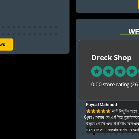
WE
ews
Dreck Shop
0.00 store rating
(26
Foysal Mahmud
ার ও অনেক বেশি ভালো আপনার যে কনো গেম এই খান থেকে
আমি কিছুদিন আগে এই প
খুবই পেশাদার এবং ধৈর্য নিয়ে পুরো ইনস্টল
উত্তর পেয়েছি এবং সার্ভিসটাও ছিল একেব
ভরসার জায়গা। ধন্যবাদ আপনাদের অসাধার