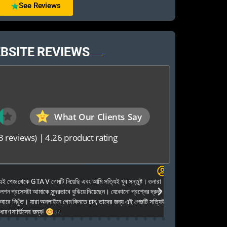
See Reviews
BSITE REVIEWS
What Our Clients Say
3 reviews)
|
4.26 product rating
Elias Ahmed
েজ থেকে GTA V গেমটি নিয়েছি এবং আমি সত্যিই খুব সন্তুষ্ট। ওনারা
Kalkea Ami dreck 
েশন প্রসেসটা আমাকে সুন্দরভাবে বুঝিয়ে দিয়েছেন। যেকোনো প্রশ্নের দ্রুত
houyar Karon a logi
ারে নিখুঁত। যারা অনলাইনে গেম কিনতে চান, তাদের জন্য এই পেজটি সত্যিই
dei. Tara khub frien
ণ সার্ভিসের জন্য!