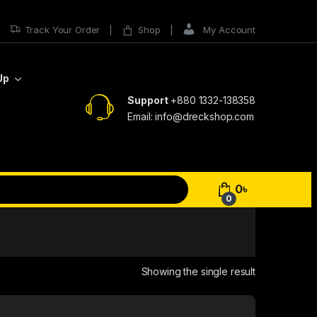
Track Your Order
Shop
My Account
Up
Support
+880 1332-138358
Email: info@dreckshop.com
0
৳
0
Showing the single result