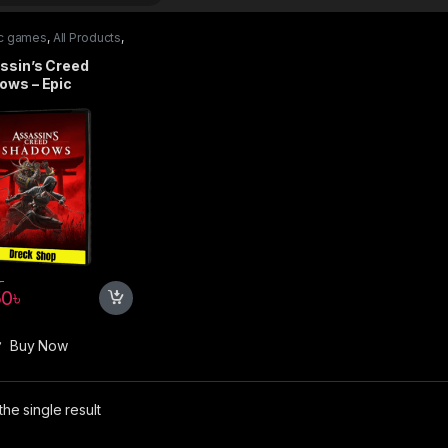
ic games
,
All Products
,
ames
ssin’s Creed
ows – Epic
৳
50
৳
Buy Now
he single result