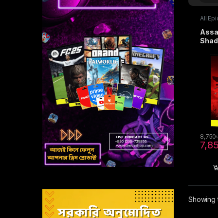
All Ep
PC g
Assa
Shad
8,750
7,8
Showing t