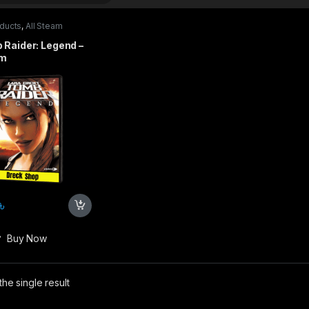
oducts
,
All Steam
s
,
PC games
,
Special
s
 Raider: Legend –
am
৳
Buy Now
he single result