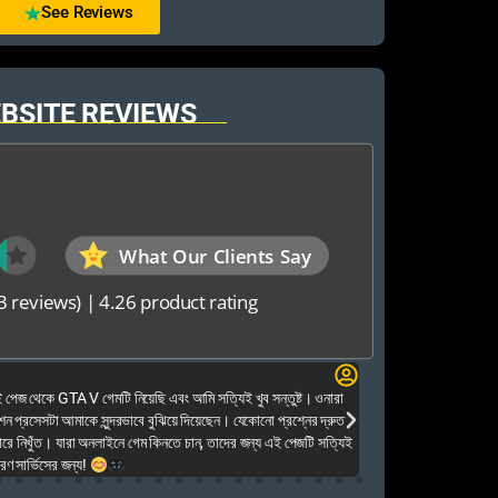
See Reviews
BSITE REVIEWS
What Our Clients Say
3 reviews)
|
4.26 product rating
Elias Ahmed
েজ থেকে GTA V গেমটি নিয়েছি এবং আমি সত্যিই খুব সন্তুষ্ট। ওনারা
Kalkea Ami dreck 
েশন প্রসেসটা আমাকে সুন্দরভাবে বুঝিয়ে দিয়েছেন। যেকোনো প্রশ্নের দ্রুত
houyar Karon a logi
ারে নিখুঁত। যারা অনলাইনে গেম কিনতে চান, তাদের জন্য এই পেজটি সত্যিই
dei. Tara khub frien
ণ সার্ভিসের জন্য!