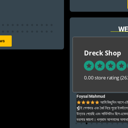
WE
ews
Dreck Shop
0.00 store rating
(26
Foysal Mahmud
ার ও অনেক বেশি ভালো আপনার যে কনো গেম এই খান থেকে
আমি কিছুদিন আগে এই প
খুবই পেশাদার এবং ধৈর্য নিয়ে পুরো ইনস্টল
উত্তর পেয়েছি এবং সার্ভিসটাও ছিল একেব
ভরসার জায়গা। ধন্যবাদ আপনাদের অসাধার