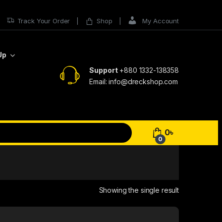
Track Your Order
Shop
My Account
Up
Support
+880 1332-138358
Email: info@dreckshop.com
0
৳
0
Showing the single result