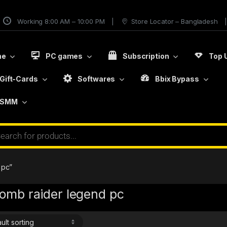
Working 8:00 AM – 10:00 PM
Store Locator – Bangladesh
me
PC games
Subscription
Top 
Gift-Cards
Softwares
Bbix Bypass
SMM
 pc”
tomb raider legend pc