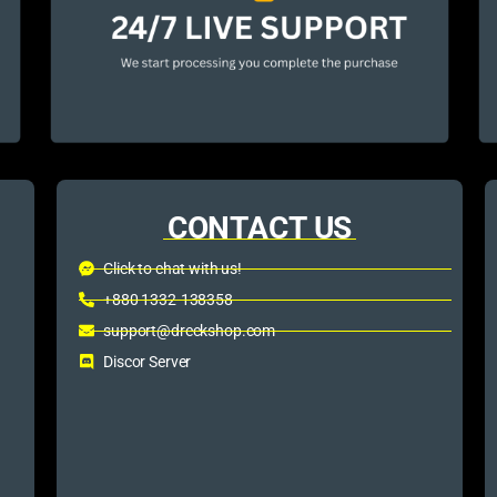
CONTACT US
Click to chat with us!
+880 1332-138358
support@dreckshop.com
Discor Server