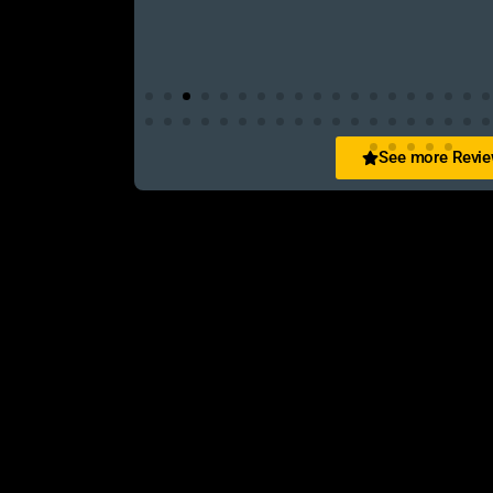
See more Revi
San Zid
t and customer friendly service
আলহামদুলিল্লাহ এই শপ টি খুবি ভালো। ভাইয়াদের বেবহ
নিতে পারেন ১০০% রিয়েল��