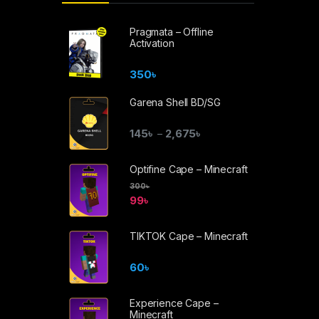
Pragmata – Offline
Activation
350
৳
Garena Shell BD/SG
145
৳
2,675
৳
–
Optifine Cape – Minecraft
300
৳
99
৳
TIKTOK Cape – Minecraft
60
৳
Experience Cape –
Minecraft