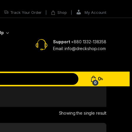
Track Your Order
Shop
My Account
Up
Support
+880 1332-138358
Email: info@dreckshop.com
0
৳
0
Showing the single result