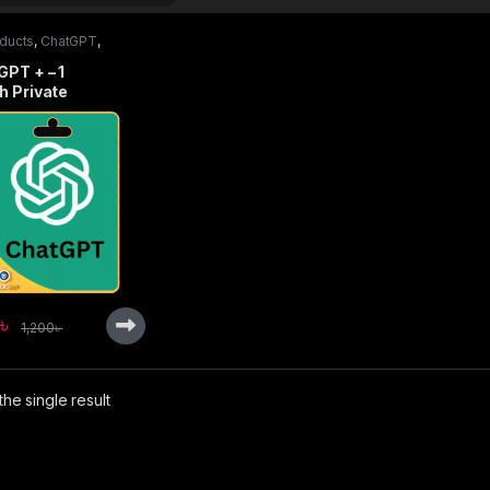
oducts
,
ChatGPT
,
iptions
PT + – 1
h Private
৳
1,200
৳
he single result