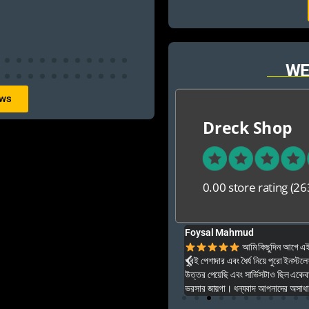
WE
ews
Dreck Shop
0.00 store rating
(26
Foysal Mahmud
ার ও অনেক বেশি ভালো আপনার যে কনো গেম এই খান থেকে
আমি কিছুদিন আগে এই প
খুবই পেশাদার এবং ধৈর্য নিয়ে পুরো ইনস্টল
উত্তর পেয়েছি এবং সার্ভিসটাও ছিল একেব
ভরসার জায়গা। ধন্যবাদ আপনাদের অসাধার