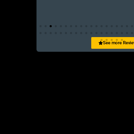
See more Revi
San Zid
t and customer friendly service
আলহামদুলিল্লাহ এই শপ টি খুবি ভালো। ভাইয়াদের বেবহ
নিতে পারেন ১০০% রিয়েল��