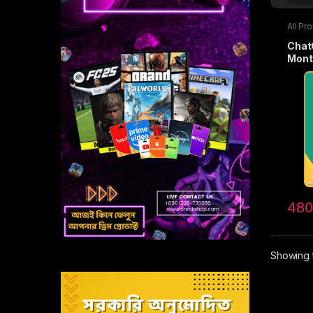
All Pr
Subscr
ChatG
Mont
480
Showing t