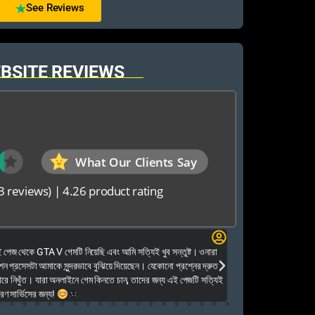
See Reviews
BSITE REVIEWS
What Our Clients Say
3 reviews)
|
4.26 product rating
Elias Ahmed
েজ থেকে GTA V গেমটি নিয়েছি এবং আমি সত্যিই খুব সন্তুষ্ট। ওনারা
Kalkea Ami dreck 
েশন প্রসেসটা আমাকে সুন্দরভাবে বুঝিয়ে দিয়েছেন। যেকোনো প্রশ্নের দ্রুত
houyar Karon a logi
ারে নিখুঁত। যারা অনলাইনে গেম কিনতে চান, তাদের জন্য এই পেজটি সত্যিই
dei. Tara khub frien
ণ সার্ভিসের জন্য!