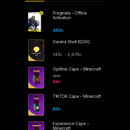
Pragmata – Offline
Activation
350
৳
Garena Shell BD/SG
145
৳
2,675
৳
–
Optifine Cape – Minecraft
300
৳
99
৳
TIKTOK Cape – Minecraft
60
৳
Experience Cape –
Minecraft