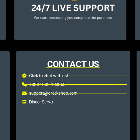
CONTACT US
Click to chat with us!
+880 1332-138358
support@dreckshop.com
Discor Server