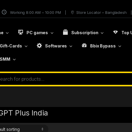
Working 8:00 AM – 10:00 PM
Store Locator – Bangladesh
me
PC games
Subscription
Top 
Gift-Cards
Softwares
Bbix Bypass
SMM
GPT Plus India