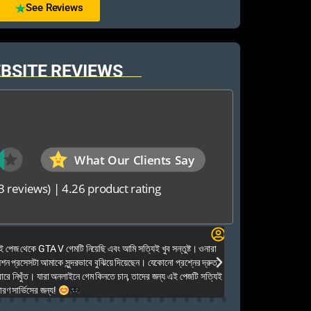
See Reviews
BSITE REVIEWS
What Our Clients Say
3 reviews)
|
4.26 product rating
Elias Ahmed
েজ থেকে GTA V গেমটি নিয়েছি এবং আমি সত্যিই খুব সন্তুষ্ট। ওনারা
Kalkea Ami dreck 
েশন প্রসেসটা আমাকে সুন্দরভাবে বুঝিয়ে দিয়েছেন। যেকোনো প্রশ্নের দ্রুত
houyar Karon a logi
ারে নিখুঁত। যারা অনলাইনে গেম কিনতে চান, তাদের জন্য এই পেজটি সত্যিই
dei. Tara khub frien
ণ সার্ভিসের জন্য!