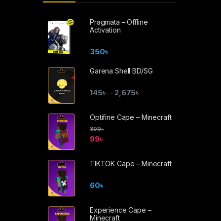
Pragmata – Offline
Activation
350
৳
Garena Shell BD/SG
145
৳
2,675
৳
–
Optifine Cape – Minecraft
300
৳
99
৳
TIKTOK Cape – Minecraft
60
৳
Experience Cape –
Minecraft