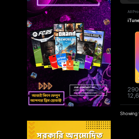
All Pr
iTunes
iTune
290
12,
Showing t