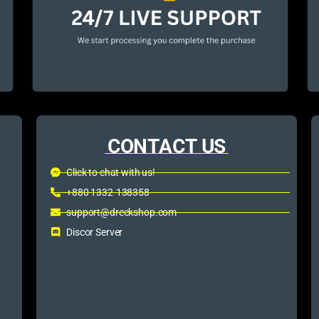
CONTACT US
Click to chat with us!
+880 1332-138358
support@dreckshop.com
Discor Server