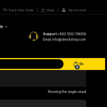
Track Your Order
Shop
My Account
Up
Support
+880 1332-138358
Email: info@dreckshop.com
0
৳
0
Showing the single result