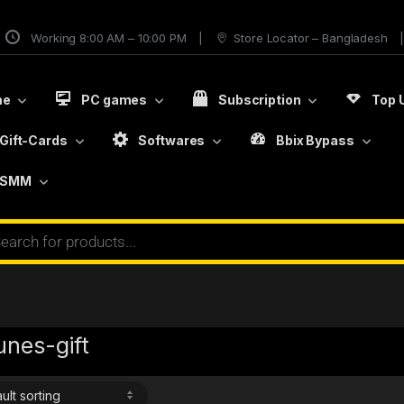
Working 8:00 AM – 10:00 PM
Store Locator – Bangladesh
me
PC games
Subscription
Top 
Gift-Cards
Softwares
Bbix Bypass
SMM
unes-gift