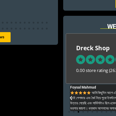
WE
ews
Dreck Shop
0.00 store rating
(26
Foysal Mahmud
ার ও অনেক বেশি ভালো আপনার যে কনো গেম এই খান থেকে
আমি কিছুদিন আগে এই প
খুবই পেশাদার এবং ধৈর্য নিয়ে পুরো ইনস্টল
উত্তর পেয়েছি এবং সার্ভিসটাও ছিল একেব
ভরসার জায়গা। ধন্যবাদ আপনাদের অসাধার