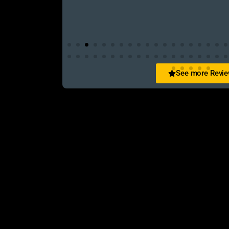
See more Revi
San Zid
t and customer friendly service
আলহামদুলিল্লাহ এই শপ টি খুবি ভালো। ভাইয়াদের বেবহ
নিতে পারেন ১০০% রিয়েল��