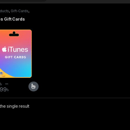
oducts
,
Gift-Cards
,
 Gift Card
s Gift Cards
৳
–
699
৳
he single result