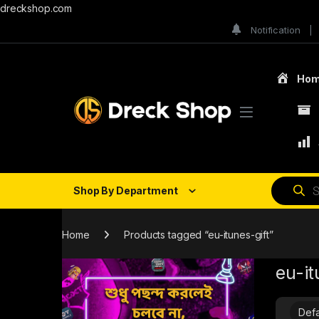
dreckshop.com
Notification
Ho
Shop By Department
Home
Products tagged “eu-itunes-gift”
eu-it