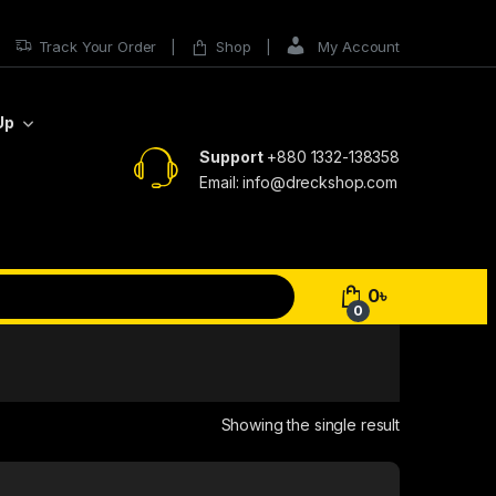
Track Your Order
Shop
My Account
Up
Support
+880 1332-138358
Email: info@dreckshop.com
0
৳
0
Showing the single result