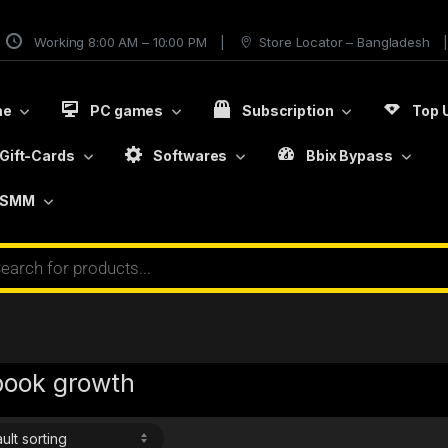
Working 8:00 AM – 10:00 PM
Store Locator – Bangladesh
me
PC games
Subscription
Top 
Gift-Cards
Softwares
Bbix Bypass
SMM
book growth