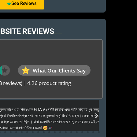
See Reviews
BSITE REVIEWS
What Our Clients Say
3 reviews)
|
4.26 product rating
Elias Ahmed
েজ থেকে GTA V গেমটি নিয়েছি এবং আমি সত্যিই খুব সন্তুষ্ট। ওনারা
Kalkea Ami dreck 
েশন প্রসেসটা আমাকে সুন্দরভাবে বুঝিয়ে দিয়েছেন। যেকোনো প্রশ্নের দ্রুত
houyar Karon a logi
ারে নিখুঁত। যারা অনলাইনে গেম কিনতে চান, তাদের জন্য এই পেজটি সত্যিই
dei. Tara khub frien
ণ সার্ভিসের জন্য!