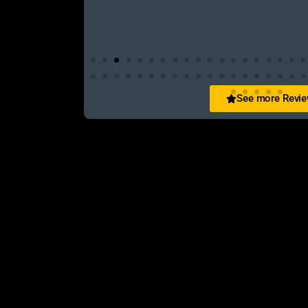
See more Revi
San Zid
t and customer friendly service
আলহামদুলিল্লাহ এই শপ টি খুবি ভালো। ভাইয়াদের বেবহ
নিতে পারেন ১০০% রিয়েল��