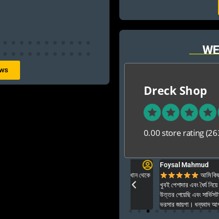
WE
ews
Dreck Shop
0.00 store rating
(26
Foysal Mahmud
ার ও অনেক বেশি ভালো আপনার যে কনো গেম এই খান থেকে
আমি কিছুদিন আগে এই প
খুবই পেশাদার এবং ধৈর্য নিয়ে পুরো ইনস্টল
উত্তর পেয়েছি এবং সার্ভিসটাও ছিল একেব
ভরসার জায়গা। ধন্যবাদ আপনাদের অসাধার