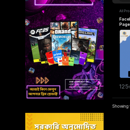
All Pr
Servi
Face
Page
125
Showing t