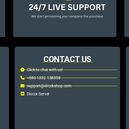
CONTACT US
Click to chat with us!
+880 1332-138358
support@dreckshop.com
Discor Server