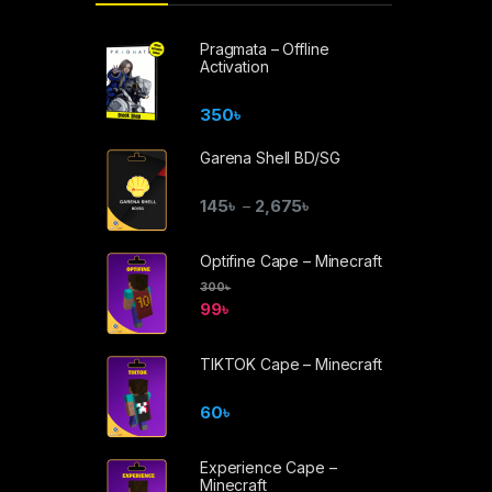
Pragmata – Offline
Activation
350
৳
Garena Shell BD/SG
145
৳
2,675
৳
–
Optifine Cape – Minecraft
300
৳
99
৳
TIKTOK Cape – Minecraft
60
৳
Experience Cape –
Minecraft