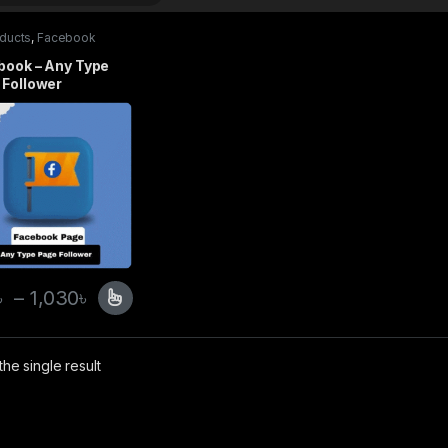
oducts
,
Facebook
ce
,
SMM
book – Any Type
 Follower
৳
–
1,030
৳
he single result