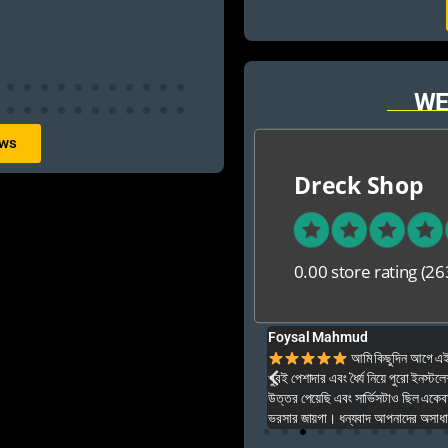
WE
ews
Dreck Shop
0.00 store rating
(26
Foysal Mahmud
ার ও অনেক বেশি ভালো আপনার যে কনো গেম এই খান থেকে
আমি কিছুদিন আগে এই প
খুবই পেশাদার এবং ধৈর্য নিয়ে পুরো ইনস্টল
উত্তর পেয়েছি এবং সার্ভিসটাও ছিল একেব
ভরসার জায়গা। ধন্যবাদ আপনাদের অসাধার