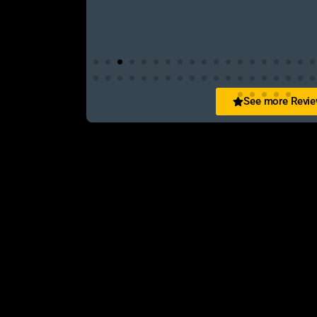
See more Revi
San Zid
t and customer friendly service
আলহামদুলিল্লাহ এই শপ টি খুবি ভালো। ভাইয়াদের বেবহ
নিতে পারেন ১০০% রিয়েল��