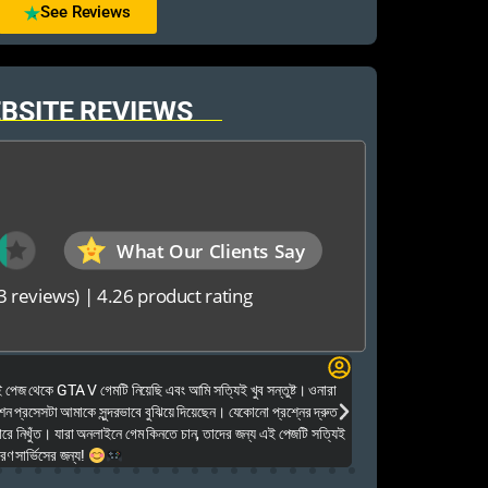
See Reviews
BSITE REVIEWS
What Our Clients Say
3 reviews)
|
4.26 product rating
Elias Ahmed
েজ থেকে GTA V গেমটি নিয়েছি এবং আমি সত্যিই খুব সন্তুষ্ট। ওনারা
Kalkea Ami dreck 
েশন প্রসেসটা আমাকে সুন্দরভাবে বুঝিয়ে দিয়েছেন। যেকোনো প্রশ্নের দ্রুত
houyar Karon a logi
ারে নিখুঁত। যারা অনলাইনে গেম কিনতে চান, তাদের জন্য এই পেজটি সত্যিই
dei. Tara khub frien
ণ সার্ভিসের জন্য!