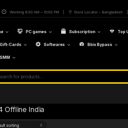
Working 8:00 AM – 10:00 PM
Store Locator – Bangladesh
me
PC games
Subscription
Top 
Gift-Cards
Softwares
Bbix Bypass
SMM
 Offline India