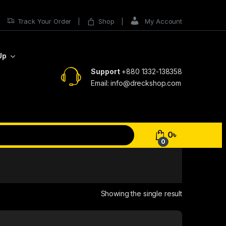
Track Your Order
Shop
My Account
Up
Support
+880 1332-138358
Email: info@dreckshop.com
0
৳
0
Showing the single result