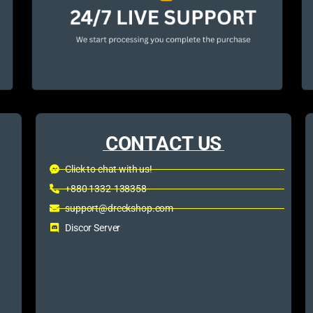
CONTACT US
Click to chat with us!
+880 1332-138358
support@dreckshop.com
Discor Server