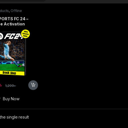
oducts
,
Offline
ation Games
PORTS FC 24 –
ne Activation
৳
1,299
৳
Buy Now
he single result