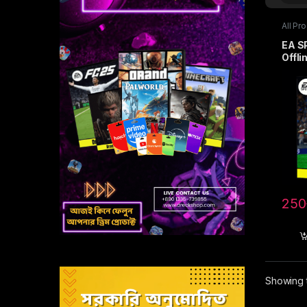
All Pr
Activ
EA S
Offli
250
Showing t