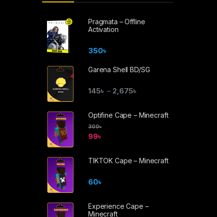
Pragmata – Offline
Activation
350
৳
Garena Shell BD/SG
145
৳
2,675
৳
–
Optifine Cape – Minecraft
300
৳
99
৳
TIKTOK Cape – Minecraft
60
৳
Experience Cape –
Minecraft