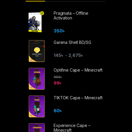
Pragmata – Offline
Activation
350
৳
Garena Shell BD/SG
145
৳
2,675
৳
–
Optifine Cape – Minecraft
300
৳
99
৳
TIKTOK Cape – Minecraft
60
৳
Experience Cape –
Minecraft