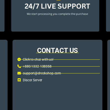
CONTACT US
Click to chat with us!
+880 1332-138358
support@dreckshop.com
Discor Server