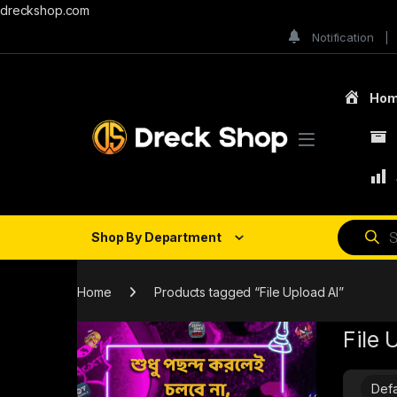
dreckshop.com
Notification
Ho
Shop By Department
Home
Products tagged “File Upload AI”
File 