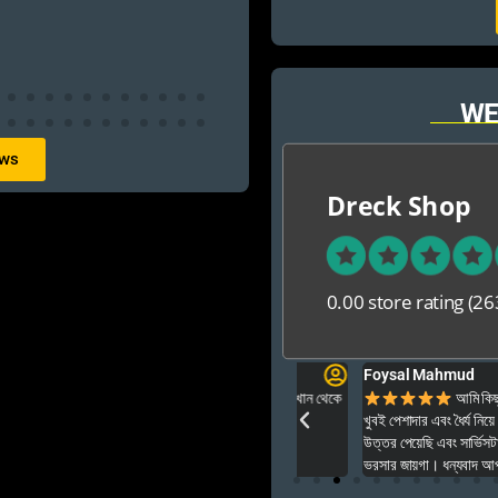
WE
ews
Dreck Shop
0.00 store rating
(26
Foysal Mahmud
ার ও অনেক বেশি ভালো আপনার যে কনো গেম এই খান থেকে
আমি কিছুদিন আগে এই প
খুবই পেশাদার এবং ধৈর্য নিয়ে পুরো ইনস্টল
উত্তর পেয়েছি এবং সার্ভিসটাও ছিল একেব
ভরসার জায়গা। ধন্যবাদ আপনাদের অসাধার