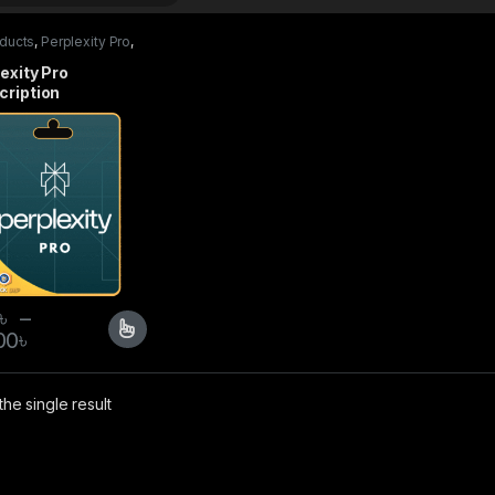
oducts
,
Perplexity Pro
,
iptions
exity Pro
cription
৳
–
00
৳
he single result