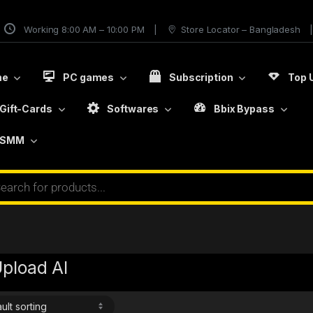
Working 8:00 AM – 10:00 PM
Store Locator – Bangladesh
me
PC games
Subscription
Top 
Gift-Cards
Softwares
Bbix Bypass
SMM
Upload AI