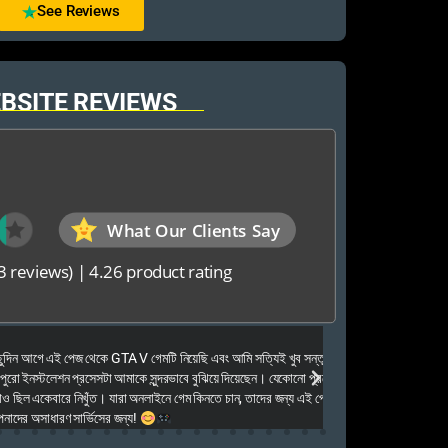
See Reviews
BSITE REVIEWS
What Our Clients Say
3 reviews)
|
4.26 product rating
Elias Ahmed
েজ থেকে GTA V গেমটি নিয়েছি এবং আমি সত্যিই খুব সন্তুষ্ট। ওনারা
Kalkea Ami dreck 
েশন প্রসেসটা আমাকে সুন্দরভাবে বুঝিয়ে দিয়েছেন। যেকোনো প্রশ্নের দ্রুত
houyar Karon a logi
ারে নিখুঁত। যারা অনলাইনে গেম কিনতে চান, তাদের জন্য এই পেজটি সত্যিই
dei. Tara khub frien
ণ সার্ভিসের জন্য!