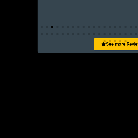
See more Revi
San Zid
t and customer friendly service
আলহামদুলিল্লাহ এই শপ টি খুবি ভালো। ভাইয়াদের বেবহ
নিতে পারেন ১০০% রিয়েল��