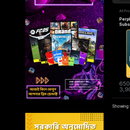
All Pr
Subscr
Perpl
Subs
650
3,9
Showing t