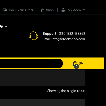
Track Your Order
Shop
My Account
Up
Support
+880 1332-138358
Email: info@dreckshop.com
0
৳
0
Showing the single result