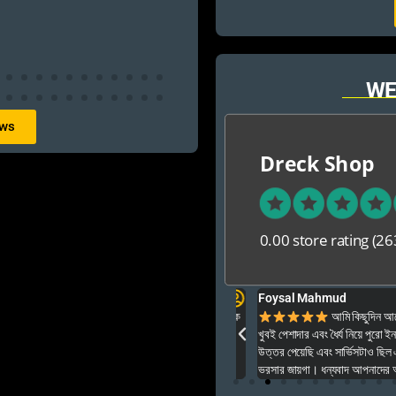
WE
ews
Dreck Shop
0.00 store rating
(26
Foysal Mahmud
ার ও অনেক বেশি ভালো আপনার যে কনো গেম এই খান থেকে
আমি কিছুদিন আগে এই প
খুবই পেশাদার এবং ধৈর্য নিয়ে পুরো ইনস্টল
উত্তর পেয়েছি এবং সার্ভিসটাও ছিল একেব
ভরসার জায়গা। ধন্যবাদ আপনাদের অসাধার