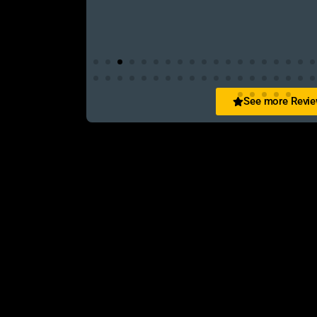
See more Revi
San Zid
t and customer friendly service
আলহামদুলিল্লাহ এই শপ টি খুবি ভালো। ভাইয়াদের বেবহ
নিতে পারেন ১০০% রিয়েল��