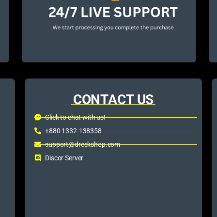
CONTACT US
Click to chat with us!
+880 1332-138358
support@dreckshop.com
Discor Server