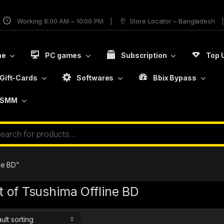
Working 8:00 AM – 10:00 PM
Store Locator – Bangladesh
me
PC games
Subscription
Top 
Gift-Cards
Softwares
Bbix Bypass
SMM
ne BD”
 of Tsushima Offline BD