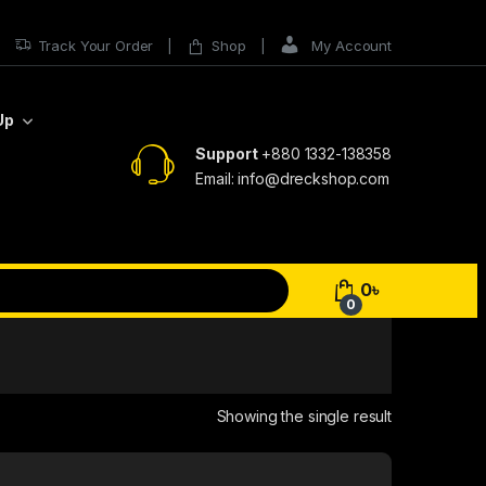
Track Your Order
Shop
My Account
Up
Support
+880 1332-138358
Email: info@dreckshop.com
0
৳
0
Showing the single result