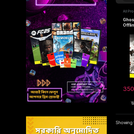
All Pr
Activ
Ghos
Offli
350
Showing t