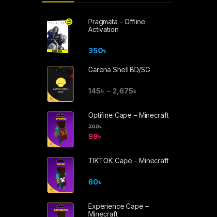
Pragmata – Offline
Activation
350
৳
Garena Shell BD/SG
145
৳
2,675
৳
–
Optifine Cape – Minecraft
300
৳
99
৳
TIKTOK Cape – Minecraft
60
৳
Experience Cape –
Minecraft