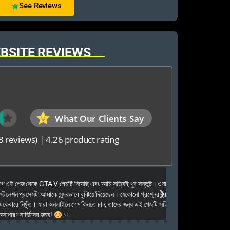
See Reviews
BSITE REVIEWS
What Our Clients Say
3 reviews)
|
4.26 product rating
Elias Ahmed
েজ থেকে GTA V গেমটি নিয়েছি এবং আমি সত্যিই খুব সন্তুষ্ট। ওনারা
Kalkea Ami dreck 
েশন প্রসেসটা আমাকে সুন্দরভাবে বুঝিয়ে দিয়েছেন। যেকোনো প্রশ্নের দ্রুত
houyar Karon a logi
ারে নিখুঁত। যারা অনলাইনে গেম কিনতে চান, তাদের জন্য এই পেজটি সত্যিই
dei. Tara khub frien
ণ সার্ভিসের জন্য!