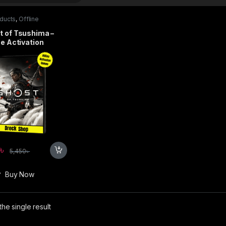
oducts
,
Offline
ation Games
t of Tsushima –
ne Activation
৳
5,450
৳
Buy Now
he single result