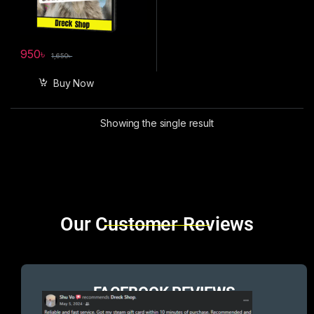
950
৳
1,650
৳
Buy Now
Showing the single result
Brands Carousel
Our Customer Reviews
FACEBOOK REVIEWS