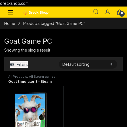
dreckshop.com
0
Home
Products tagged “Goat Game PC”
Goat Game PC
Showing the single result
Filters
All Products
,
All Steam games
,
PC games
Goat Simulator 3 – Steam