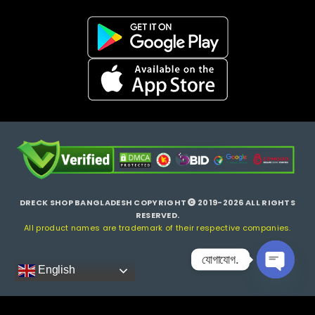
DRECK SHOP BANGLADESH COPYRIGHT
2019-2026 ALL RIGHTS
RESERVED.
All product names are trademark of their respective companies.
যোগাযোগ.
English
Open ch