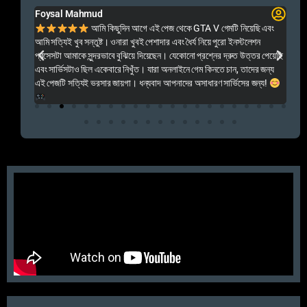
Foysal Mahmud
El
ালো
আমি কিছুদিন আগে এই পেজ থেকে GTA V গেমটি নিয়েছি এবং
Kal
আমি সত্যিই খুব সন্তুষ্ট। ওনারা খুবই পেশাদার এবং ধৈর্য নিয়ে পুরো ইনস্টলেশন
acc
প্রসেসটা আমাকে সুন্দরভাবে বুঝিয়ে দিয়েছেন। যেকোনো প্রশ্নের দ্রুত উত্তর পেয়েছি
por
এবং সার্ভিসটাও ছিল একেবারে নিখুঁত। যারা অনলাইনে গেম কিনতে চান, তাদের জন্য
khu
এই পেজটি সত্যিই ভরসার জায়গা। ধন্যবাদ আপনাদের অসাধারণ সার্ভিসের জন্য!