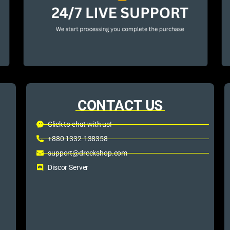
CONTACT US
Click to chat with us!
+880 1332-138358
support@dreckshop.com
Discor Server