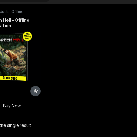
oducts
,
Offline
ation Games
 Hell – Offline
ation
৳
Buy Now
he single result