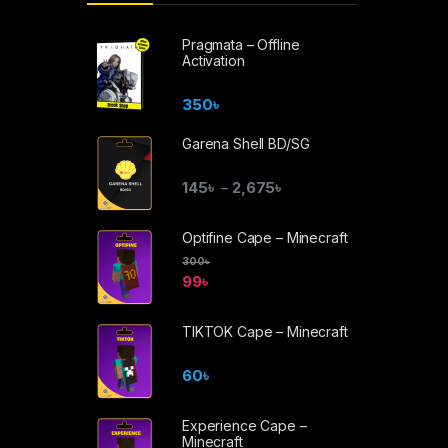
Pragmata – Offline
Activation
350
৳
Garena Shell BD/SG
145
৳
2,675
৳
–
Optifine Cape – Minecraft
300
৳
99
৳
TIKTOK Cape – Minecraft
60
৳
Experience Cape –
Minecraft