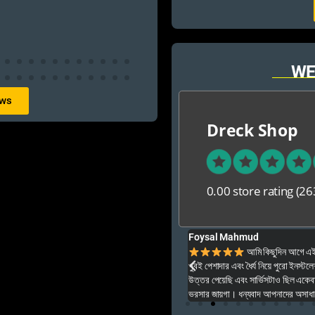
WE
ews
Dreck Shop
0.00 store rating
(26
Foysal Mahmud
ার ও অনেক বেশি ভালো আপনার যে কনো গেম এই খান থেকে
আমি কিছুদিন আগে এই প
খুবই পেশাদার এবং ধৈর্য নিয়ে পুরো ইনস্টল
উত্তর পেয়েছি এবং সার্ভিসটাও ছিল একেব
ভরসার জায়গা। ধন্যবাদ আপনাদের অসাধার