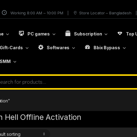
Working 8:00 AM – 10:00 PM
Store Locator – Bangladesh
me
PC games
Subscription
Top 
Gift-Cards
Softwares
Bbix Bypass
SMM
tion”
 Hell Offline Activation