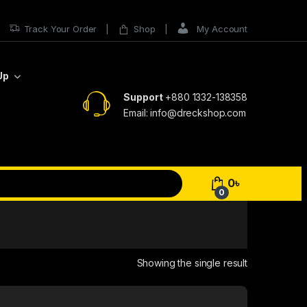
Track Your Order
Shop
My Account
Up
Support
+880 1332-138358
Email: info@dreckshop.com
0
৳
0
Showing the single result