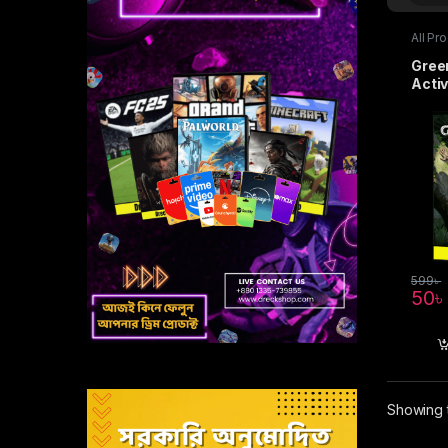
All Pr
Activ
Green
Activ
599
৳
50
Showing t