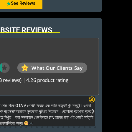
See Reviews
BSITE REVIEWS
What Our Clients Say
3 reviews)
|
4.26 product rating
Elias Ahmed
েজ থেকে GTA V গেমটি নিয়েছি এবং আমি সত্যিই খুব সন্তুষ্ট। ওনারা
Kalkea Ami dreck 
েশন প্রসেসটা আমাকে সুন্দরভাবে বুঝিয়ে দিয়েছেন। যেকোনো প্রশ্নের দ্রুত
houyar Karon a logi
ারে নিখুঁত। যারা অনলাইনে গেম কিনতে চান, তাদের জন্য এই পেজটি সত্যিই
dei. Tara khub frien
ণ সার্ভিসের জন্য!