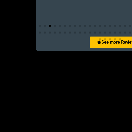
See more Revi
San Zid
t and customer friendly service
আলহামদুলিল্লাহ এই শপ টি খুবি ভালো। ভাইয়াদের বেবহ
নিতে পারেন ১০০% রিয়েল��