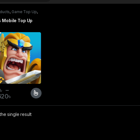
oducts
,
Game Top Up
,
 Mobile
s Mobile Top Up
৳
–
620
৳
he single result