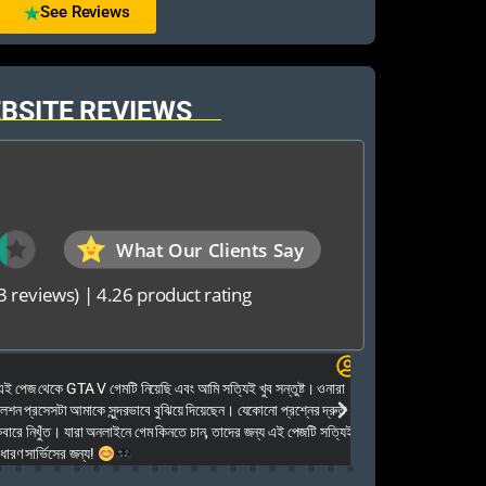
See Reviews
BSITE REVIEWS
What Our Clients Say
3 reviews)
|
4.26 product rating
Elias Ahmed
েজ থেকে GTA V গেমটি নিয়েছি এবং আমি সত্যিই খুব সন্তুষ্ট। ওনারা
Kalkea Ami dreck 
েশন প্রসেসটা আমাকে সুন্দরভাবে বুঝিয়ে দিয়েছেন। যেকোনো প্রশ্নের দ্রুত
houyar Karon a logi
ারে নিখুঁত। যারা অনলাইনে গেম কিনতে চান, তাদের জন্য এই পেজটি সত্যিই
dei. Tara khub frien
ণ সার্ভিসের জন্য!