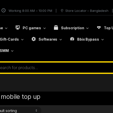
Working 8:00 AM – 10:00 PM
Store Locator – Bangladesh
me
PC games
Subscription
Top 
Gift-Cards
Softwares
Bbix Bypass
SMM
 mobile top up