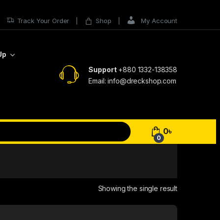
Track Your Order
Shop
My Account
Up
Support
+880 1332-138358
Email: info@dreckshop.com
0
৳
0
Showing the single result