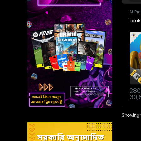
All Pr
Lords
Lord
280
30,
Showing t