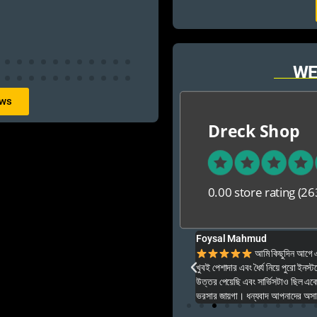
WE
ews
Dreck Shop
0.00 store rating
(26
Foysal Mahmud
ার ও অনেক বেশি ভালো আপনার যে কনো গেম এই খান থেকে
আমি কিছুদিন আগে এই প
খুবই পেশাদার এবং ধৈর্য নিয়ে পুরো ইনস্টল
উত্তর পেয়েছি এবং সার্ভিসটাও ছিল একেব
ভরসার জায়গা। ধন্যবাদ আপনাদের অসাধার