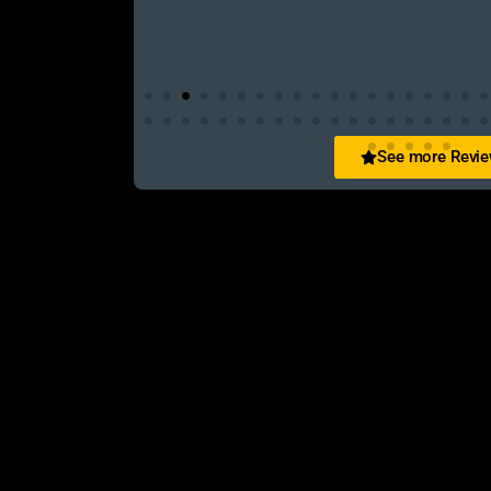
See more Revi
San Zid
t and customer friendly service
আলহামদুলিল্লাহ এই শপ টি খুবি ভালো। ভাইয়াদের বেবহ
নিতে পারেন ১০০% রিয়েল��