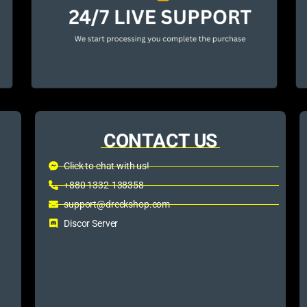
CONTACT US
Click to chat with us!
+880 1332-138358
support@dreckshop.com
Discor Server