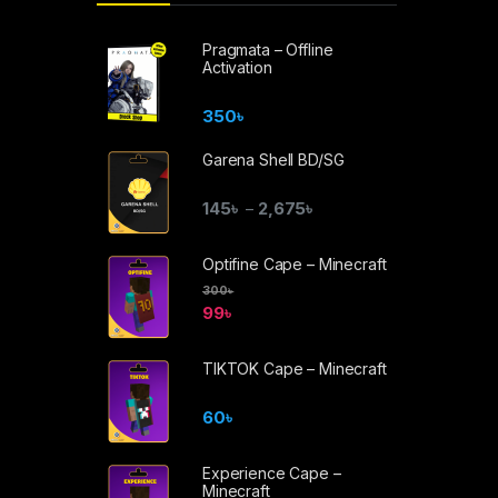
Pragmata – Offline
Activation
350
৳
Garena Shell BD/SG
145
৳
2,675
৳
–
Optifine Cape – Minecraft
300
৳
99
৳
TIKTOK Cape – Minecraft
60
৳
Experience Cape –
Minecraft