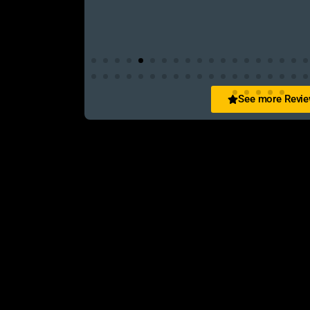
See more Revi
Foysal Mahmud
ি ভালো আপনার যে কনো গেম এই খান থেকে
আমি কিছুদিন আগে এই পেজ থেকে GTA V
খুবই পেশাদার এবং ধৈর্য নিয়ে পুরো ইনস্টলেশন প্রসেসটা আম
উত্তর পেয়েছি এবং সার্ভিসটাও ছিল একেবারে নিখুঁত। যা
ভরসার জায়গা। ধন্যবাদ আপনাদের অসাধারণ সার্ভিসের জন