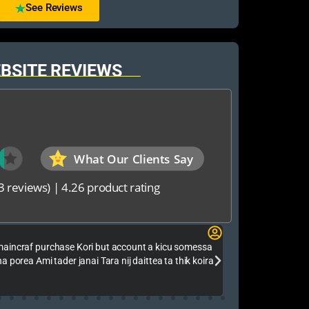
See Reviews
BSITE REVIEWS
What Our Clients Say
3 reviews)
|
4.26 product rating
Rakib Jaman Fari
maincraf purchase Kori but account a kicu somessa
Alhamdulillah Ami
a porea Ami tader janai Tara nij daittea ta thik koira
Paren Onek Suppo
Amar Pokho Tha