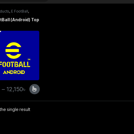
oducts
,
E FootBall
,
Top Up
tBall (Android) Top
৳
–
12,150
৳
he single result