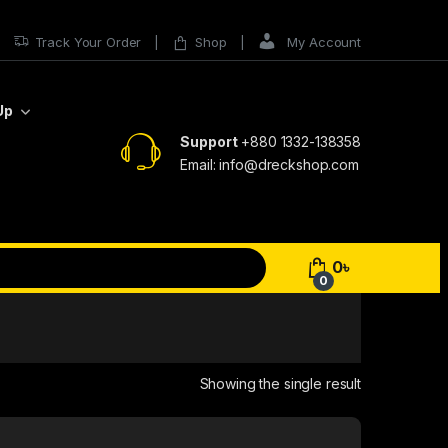
Track Your Order
Shop
My Account
Up
Support
+880 1332-138358
Email: info@dreckshop.com
0
৳
0
Showing the single result