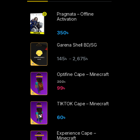
Pragmata – Offline
Activation
350
৳
Garena Shell BD/SG
145
৳
2,675
৳
–
Optifine Cape – Minecraft
300
৳
99
৳
TIKTOK Cape – Minecraft
60
৳
Experience Cape –
Minecraft