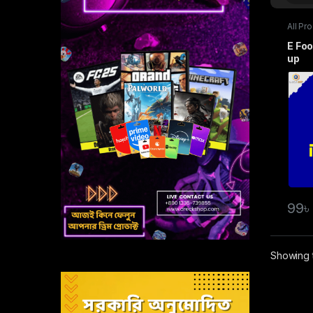
All Pr
Game 
E Foo
up
99
Showing t