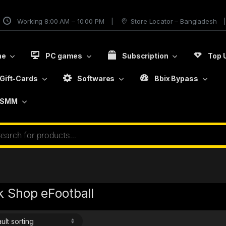
Working 8:00 AM – 10:00 PM
Store Locator – Bangladesh
me
PC games
Subscription
Top 
Gift-Cards
Softwares
Bbix Bypass
SMM
k Shop eFootball