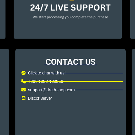
CONTACT US
Click to chat with us!
+880 1332-138358
support@dreckshop.com
Discor Server