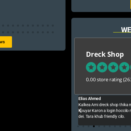
WE
ews
Dreck Shop
0.00 store rating
(26
Elias Ahmed
 গেমটি নিয়েছি এবং আমি সত্যিই খুব সন্তুষ্ট। ওনারা
Kalkea Ami dreck shop thika 
াকে সুন্দরভাবে বুঝিয়ে দিয়েছেন। যেকোনো প্রশ্নের দ্রুত
houyar Karon a login hoccilo n
রা অনলাইনে গেম কিনতে চান, তাদের জন্য এই পেজটি সত্যিই
dei. Tara khub friendly cilo.
্য!